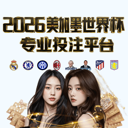
找到我们
知道Bevictor伟德
1946