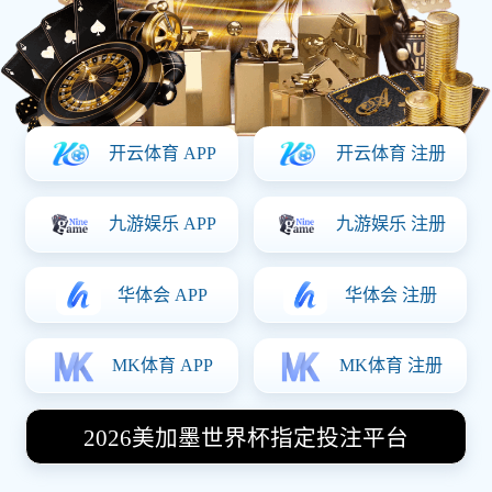
首页
About Us
ABOUT US
知道BEVICTOR伟德1946
伟德官网
成立于2005年，总部位于中国武汉市。作为一家专注
于体育赛事和运动装备的公司，体育荣耀始终秉承着"挑战极