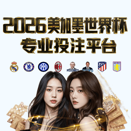
找到我们
公司快讯
首页
公司快讯
林德斯：瓜帅对球队今日的体现很满足，想让他满足可